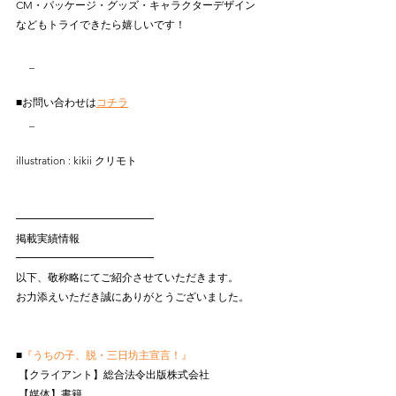
CM・パッケージ・グッズ・キャラクターデザイン
などもトライできたら嬉しいです！
_
■お問い合わせは
コチラ
_
illustration : kikii クリモト
━━━━━━━━━━━━━
掲載実績情報
━━━━━━━━━━━━━
以下、敬称略にてご紹介させていただきます。
お力添えいただき誠にありがとうございました。
■
『うちの子、脱・三日坊主宣言！』
 【クライアント】総合法令出版株式会社
 【媒体】書籍