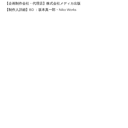
【企画制作会社・代理店】株式会社メディカ出版
【制作人詳細】BD ：坂本真一郎・Niko Works
■
『自分の日常が仕事になるゼロから始めるSNS副
業』
 【クライアント】総合法令出版株式会社
 【媒体】書籍
【企画制作会社・代理店】【制作人詳細】BD : 木村 
勉
タグ：
掲載情報
News
すべて表示
最新記事